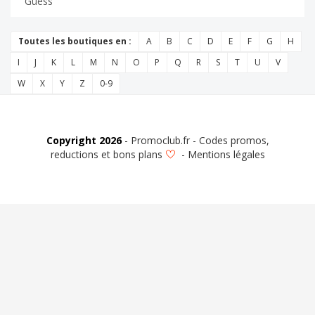
Guess
Toutes les boutiques en :
A
B
C
D
E
F
G
H
I
J
K
L
M
N
O
P
Q
R
S
T
U
V
W
X
Y
Z
0-9
Copyright 2026
- Promoclub.fr - Codes promos,
reductions et bons plans
-
Mentions légales