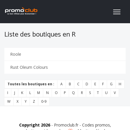
Liste des boutiques en R
Roole
Rust Oleum Colours
Toutes les boutiques en :
A
B
C
D
E
F
G
H
I
J
K
L
M
N
O
P
Q
R
S
T
U
V
W
X
Y
Z
0-9
Copyright 2026
- Promoclub.fr - Codes promos,