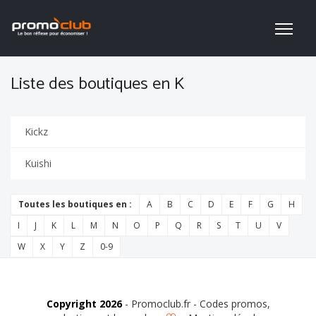
Liste des boutiques en K
Kickz
Kuishi
Toutes les boutiques en :
A
B
C
D
E
F
G
H
I
J
K
L
M
N
O
P
Q
R
S
T
U
V
W
X
Y
Z
0-9
Copyright 2026
- Promoclub.fr - Codes promos,